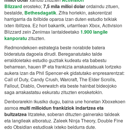
Blizzard
erosteko;
7,5 mila milioi dolar
ordaindu zituen,
bestalde,
Bethesdagatik
. Zifra horiekin, askorentzat
harrigarria da ibilbide oparoa izan duten estudio txikiak
ixten ibiltzea. Ez hori bakarrik, urtarrilean Xbox, Activision
Blizzard zein Zenimax lantaldeetako
1.900 langile
kanporatu
zituzten.
Redmondekoen estrategia beste norabide batera
bideratuta dagoela dirudi. Bereganatutako talde
erraldoietako estudio guztiak kudeatu eta babestu
beharrean, hauen IP eta frankizia arrakastatsuak lortzeko
aukera izan da Phil Spencer-ek gidatutako enpresarentzat:
Call of Duty, Candy Crush, Warcraft, The Elder Scrolls,
Fallout, Diablo, Overwatch eta beste hainbat bideojoko
saga arrakastatsu eskuratu zituzten erosketokin.
Denborarekin ikusiko dugu, baina une honetan Xboxekoen
asmoa
multi milioidun frankiziok indartzea eta
bultzatzea
litzateke, soberan dituzten gainerako taldeak
eta langileak alboratuz. Zaleek Ninja Theory, Double Fine
edo Obsidian estudioak ixteko beldurra dute.