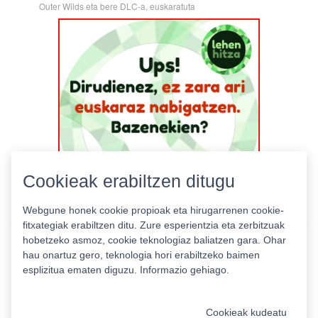
Outer Wilds eta bere DLC-a, euskaratuta
Cookieak erabiltzen ditugu
Webgune honek cookie propioak eta hirugarrenen cookie-
fitxategiak erabiltzen ditu. Zure esperientzia eta zerbitzuak
hobetzeko asmoz, cookie teknologiaz baliatzen gara. Ohar
hau onartuz gero, teknologia hori erabiltzeko baimen
esplizitua ematen diguzu.
Informazio gehiago.
Pribatutasun politika
|
Cookie politika
|
Lizentziak
Erabilera baldintzak
Kontaktua
|
Estatistikak
Cookieak kudeatu