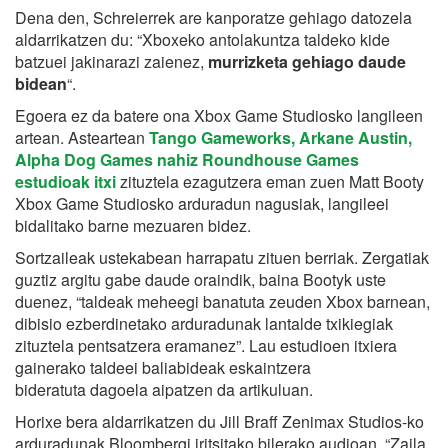
Dena den, Schreierrek are kanporatze gehiago datozela
aldarrikatzen du: “Xboxeko antolakuntza taldeko kide
batzuei jakinarazi zaienez,
murrizketa gehiago daude
bidean
“.
Egoera ez da batere ona Xbox Game Studiosko langileen
artean. Asteartean
Tango Gameworks, Arkane Austin,
Alpha Dog Games nahiz Roundhouse Games
estudioak itxi
zituztela ezagutzera eman zuen Matt Booty
Xbox Game Studiosko arduradun nagusiak, langileei
bidalitako barne mezuaren bidez.
Sortzaileak ustekabean harrapatu zituen berriak. Zergatiak
guztiz argitu gabe daude oraindik, baina Bootyk uste
duenez, “taldeak meheegi banatuta zeuden Xbox barnean,
dibisio ezberdinetako arduradunak lantalde txikiegiak
zituztela pentsatzera eramanez”. Lau estudioen itxiera
gainerako taldeei baliabideak eskaintzera
bideratuta
dagoela aipatzen da artikuluan.
Horixe bera aldarrikatzen du Jill Braff Zenimax Studios-ko
arduradunak Bloombergi iritsitako bilerako audioan. “Zaila