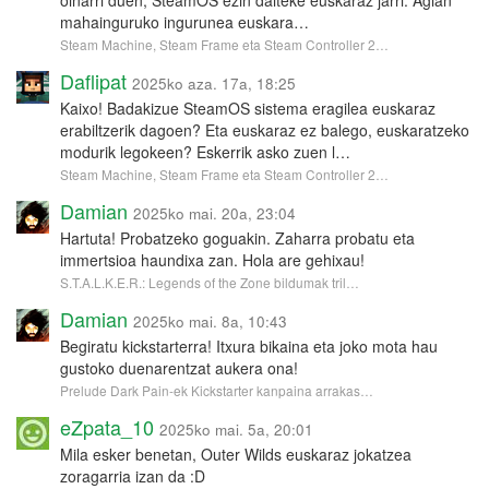
mahainguruko ingurunea euskara…
Steam Machine, Steam Frame eta Steam Controller 2…
Daflipat
2025ko aza. 17a, 18:25
Kaixo! Badakizue SteamOS sistema eragilea euskaraz
erabiltzerik dagoen? Eta euskaraz ez balego, euskaratzeko
modurik legokeen? Eskerrik asko zuen l…
Steam Machine, Steam Frame eta Steam Controller 2…
Damian
2025ko mai. 20a, 23:04
Hartuta! Probatzeko goguakin. Zaharra probatu eta
immertsioa haundixa zan. Hola are gehixau!
S.T.A.L.K.E.R.: Legends of the Zone bildumak tril…
Damian
2025ko mai. 8a, 10:43
Begiratu kickstarterra! Itxura bikaina eta joko mota hau
gustoko duenarentzat aukera ona!
Prelude Dark Pain-ek Kickstarter kanpaina arrakas…
eZpata_10
2025ko mai. 5a, 20:01
Mila esker benetan, Outer Wilds euskaraz jokatzea
zoragarria izan da :D