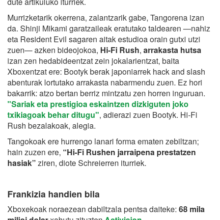
dute artikuluko iturriek.
Murrizketarik okerrena, zalantzarik gabe, Tangorena izan
da. Shinji Mikami garatzaileak eratutako taldearen —nahiz
eta Resident Evil sagaren aitak estudioa orain gutxi utzi
zuen— azken bideojokoa,
Hi-Fi Rush
,
arrakasta hutsa
izan zen hedabideentzat zein jokalarientzat, baita
Xboxentzat ere: Bootyk berak japoniarrek hack and slash
abenturak lortutako arrakasta nabarmendu zuen. Ez hori
bakarrik: atzo bertan berriz mintzatu zen horren inguruan.
"Sariak eta prestigioa eskaintzen dizkiguten joko
txikiagoak behar ditugu"
, adierazi zuen Bootyk. Hi-Fi
Rush bezalakoak, alegia.
Tangokoak ere hurrengo lanari forma ematen zebiltzan;
hain zuzen ere,
“Hi-Fi Rushen jarraipena prestatzen
hasiak”
ziren, diote Schreierren iturriek.
Frankizia handien bila
Xboxekoak noraezean dabiltzala pentsa daiteke:
68 mila
milioi dolar
xahutu zituzten
Activision