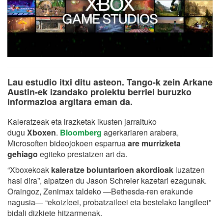
Lau estudio itxi ditu asteon. Tango-k zein Arkane
Austin-ek izandako proiektu berriei buruzko
informazioa argitara eman da.
Kaleratzeak eta irazketak ikusten jarraituko
dugu
Xboxen
.
Bloomberg
agerkariaren arabera,
Microsoften bideojokoen esparrua
are murrizketa
gehiago
egiteko prestatzen ari da.
“Xboxekoak
kaleratze boluntarioen akordioak
luzatzen
hasi dira”, aipatzen du Jason Schreier kazetari ezagunak.
Oraingoz, Zenimax taldeko —Bethesda-ren erakunde
nagusia— “ekoizleei, probatzaileei eta bestelako langileei”
bidali dizkiete hitzarmenak.