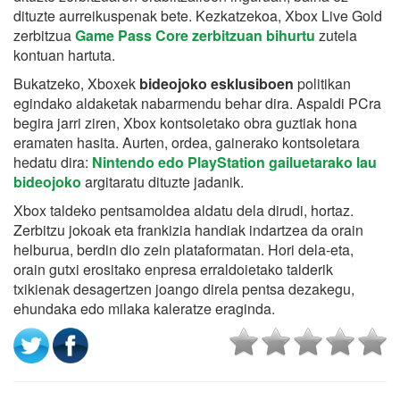
dituzte aurreikuspenak bete. Kezkatzekoa, Xbox Live Gold
zerbitzua
Game Pass Core zerbitzuan bihurtu
zutela
kontuan hartuta.
Bukatzeko, Xboxek
bideojoko esklusiboen
politikan
egindako aldaketak nabarmendu behar dira. Aspaldi PCra
begira jarri ziren, Xbox kontsoletako obra guztiak hona
eramaten hasita. Aurten, ordea, gainerako kontsoletara
hedatu dira:
Nintendo edo PlayStation gailuetarako lau
bideojoko
argitaratu dituzte jadanik.
Xbox taldeko pentsamoldea aldatu dela dirudi, hortaz.
Zerbitzu jokoak eta frankizia handiak indartzea da orain
helburua, berdin dio zein plataformatan. Hori dela-eta,
orain gutxi erositako enpresa erraldoietako talderik
txikienak desagertzen joango direla pentsa dezakegu,
ehundaka edo milaka kaleratze eraginda.