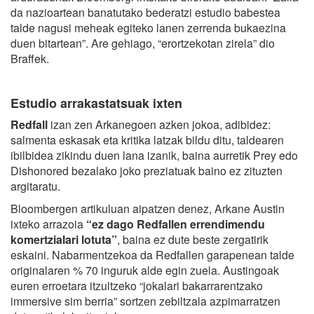
da nazioartean banatutako bederatzi estudio babestea
talde nagusi meheak egiteko lanen zerrenda bukaezina
duen bitartean”. Are gehiago, “erortzekotan zirela” dio
Braffek.
Estudio arrakastatsuak ixten
Redfall
izan zen Arkanegoen azken jokoa, adibidez:
salmenta eskasak eta kritika latzak bildu ditu, taldearen
ibilbidea zikindu duen lana izanik, baina aurretik Prey edo
Dishonored bezalako joko preziatuak baino ez zituzten
argitaratu.
Bloombergen artikuluan aipatzen denez, Arkane Austin
ixteko arrazoia
“ez dago Redfallen errendimendu
komertzialari lotuta”
, baina ez dute beste zergatirik
eskaini. Nabarmentzekoa da Redfallen garapenean talde
originalaren % 70 inguruk alde egin zuela. Austingoak
euren erroetara itzultzeko “jokalari bakarrarentzako
immersive sim berria” sortzen zebiltzala azpimarratzen