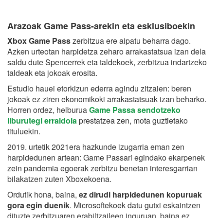
Arazoak Game Pass-arekin eta esklusiboekin
Xbox Game Pass
zerbitzua ere aipatu beharra dago.
Azken urteotan harpidetza zeharo arrakastatsua izan dela
saldu dute Spencerrek eta taldekoek, zerbitzua indartzeko
taldeak eta jokoak erosita.
Estudio hauei etorkizun ederra agindu zitzaien: beren
jokoak ez ziren ekonomikoki arrakastatsuak izan beharko.
Horren ordez, helburua
Game Passa sendotzeko
liburutegi erraldoia
prestatzea zen, mota guztietako
tituluekin.
2019. urtetik 2021era hazkunde izugarria eman zen
harpidedunen artean: Game Passari egindako ekarpenek
zein pandemia egoerak zerbitzu benetan interesgarrian
bilakatzen zuten Xboxekoena.
Ordutik hona, baina,
ez dirudi harpidedunen kopuruak
gora egin duenik
. Microsoftekoek datu gutxi eskaintzen
dituzte zerbitzuaren erabiltzaileen inguruan, baina ez