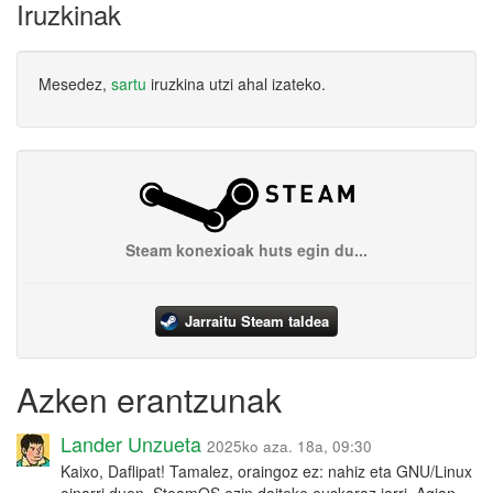
Iruzkinak
Mesedez,
sartu
iruzkina utzi ahal izateko.
Steam konexioak huts egin du...
Jarraitu Steam taldea
Azken erantzunak
Lander Unzueta
2025ko aza. 18a, 09:30
Kaixo, Daflipat! Tamalez, oraingoz ez: nahiz eta GNU/Linux
oinarri duen, SteamOS ezin daiteke euskaraz jarri. Agian