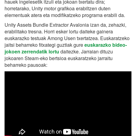
hauek ingelesetik itzuli eta jokoan txertatu dira;
horretarako, Unity motor grafikoa erabiltzen duten
elementuak atera eta modifikatzeko programa erabili da.
Unity Assets Bundle Extractor Avalonia izan da, zehazki,
erabilitako tresna. Horri esker lortu daiteke gainera
euskarazko testuak Among Usen txertatzea. Euskaratzeko
jaitsi beharreko fitxategi guztiak gure
euskarazko bideo-
jokoen zerrendatik lortu
daitezke. Jarraian dituzu
jokoaren Steam-eko bertsioa euskaratzeko jarraitu
beharreko pausoak: