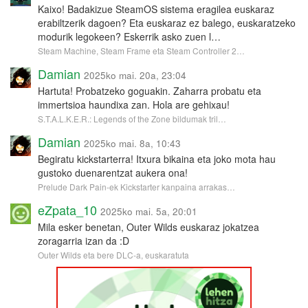
Kaixo! Badakizue SteamOS sistema eragilea euskaraz
erabiltzerik dagoen? Eta euskaraz ez balego, euskaratzeko
modurik legokeen? Eskerrik asko zuen l…
Steam Machine, Steam Frame eta Steam Controller 2…
Damian
2025ko mai. 20a, 23:04
Hartuta! Probatzeko goguakin. Zaharra probatu eta
immertsioa haundixa zan. Hola are gehixau!
S.T.A.L.K.E.R.: Legends of the Zone bildumak tril…
Damian
2025ko mai. 8a, 10:43
Begiratu kickstarterra! Itxura bikaina eta joko mota hau
gustoko duenarentzat aukera ona!
Prelude Dark Pain-ek Kickstarter kanpaina arrakas…
eZpata_10
2025ko mai. 5a, 20:01
Mila esker benetan, Outer Wilds euskaraz jokatzea
zoragarria izan da :D
Outer Wilds eta bere DLC-a, euskaratuta