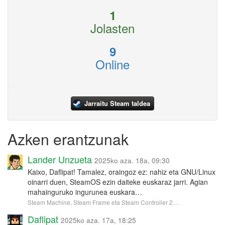
1
Jolasten
9
Online
Jarraitu Steam taldea
Azken erantzunak
Lander Unzueta
2025ko aza. 18a, 09:30
Kaixo, Daflipat! Tamalez, oraingoz ez: nahiz eta GNU/Linux
oinarri duen, SteamOS ezin daiteke euskaraz jarri. Agian
mahainguruko ingurunea euskara…
Steam Machine, Steam Frame eta Steam Controller 2…
Daflipat
2025ko aza. 17a, 18:25