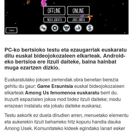
PC-ko bertsioko testu eta ezaugarriak euskaratu
ditu euskal bideojokozaleen elkarteak. Android-
eko bertsioa ere itzuli daiteke, baina hainbat
muga ezartzen dizkio.
Euskaratutako jokoen zerrendak obra benetan berezia
gehitu du gaur:
Game Erauntsia
euskal bideojokozaleen
elkarteak
Among Us fenomenoa euskaratu
berri du.
Iruzurti espazialen jokoa mod bidez itzuli daiteke; modu
errazean instalatu eta jokatu daiteke euskaraz.
Testu askorik ez duela dirudien arren, menuetako elementu
eta aukerekin itzuli beharreko hitz kopuru handia dauka
Among Usek. Komunitateko kideek egindako lanari esker