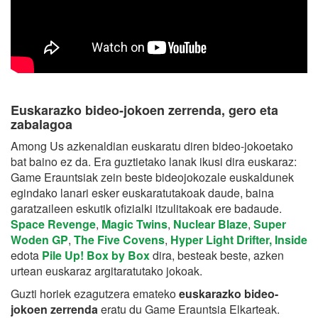
Euskarazko bideo-jokoen zerrenda, gero eta
zabalagoa
Among Us azkenaldian euskaratu diren bideo-jokoetako
bat baino ez da. Era guztietako lanak ikusi dira euskaraz:
Game Erauntsiak zein beste bideojokozale euskaldunek
egindako lanari esker euskaratutakoak daude, baina
garatzaileen eskutik ofizialki itzulitakoak ere badaude.
Space Revenge
,
Magic Twins
,
Nuclear Blaze
,
Super
Woden GP
,
The Five Covens
,
Hyper Light Drifter, Inside
edota
Pile Up! Box by Box
dira, besteak beste, azken
urtean euskaraz argitaratutako jokoak.
Guzti horiek ezagutzera emateko
euskarazko bideo-
jokoen zerrenda
eratu du Game Erauntsia Elkarteak.