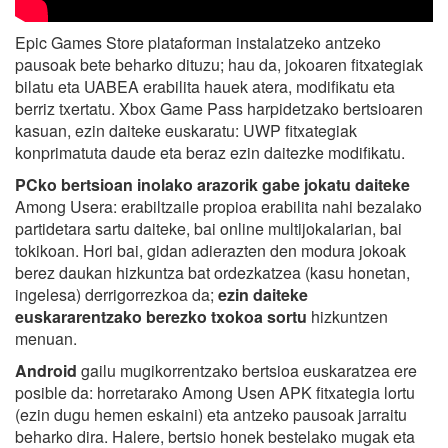
Epic Games Store plataforman instalatzeko antzeko
pausoak bete beharko dituzu; hau da, jokoaren fitxategiak
bilatu eta UABEA erabilita hauek atera, modifikatu eta
berriz txertatu. Xbox Game Pass harpidetzako bertsioaren
kasuan, ezin daiteke euskaratu: UWP fitxategiak
konprimatuta daude eta beraz ezin daitezke modifikatu.
PCko bertsioan inolako arazorik gabe jokatu daiteke
Among Usera: erabiltzaile propioa erabilita nahi bezalako
partidetara sartu daiteke, bai online multijokalarian, bai
tokikoan. Hori bai, gidan adierazten den modura jokoak
berez daukan hizkuntza bat ordezkatzea (kasu honetan,
ingelesa) derrigorrezkoa da;
ezin daiteke
euskararentzako berezko txokoa sortu
hizkuntzen
menuan.
Android
gailu mugikorrentzako bertsioa euskaratzea ere
posible da: horretarako Among Usen APK fitxategia lortu
(ezin dugu hemen eskaini) eta antzeko pausoak jarraitu
beharko dira. Halere, bertsio honek bestelako mugak eta