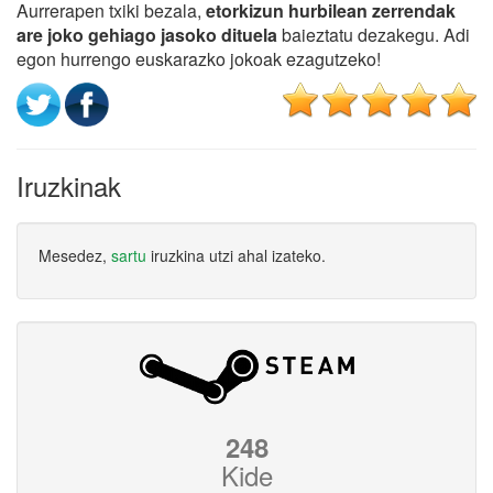
Aurrerapen txiki bezala,
etorkizun hurbilean zerrendak
are joko gehiago jasoko dituela
baieztatu dezakegu. Adi
egon hurrengo euskarazko jokoak ezagutzeko!
Iruzkinak
Mesedez,
sartu
iruzkina utzi ahal izateko.
248
Kide