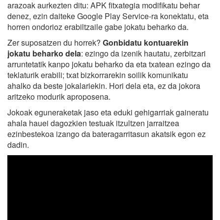
arazoak aurkezten ditu: APK fitxategia modifikatu behar
denez, ezin daiteke Google Play Service-ra konektatu, eta
horren ondorioz erabiltzaile gabe jokatu beharko da.
Zer suposatzen du horrek?
Gonbidatu kontuarekin
jokatu beharko dela
: ezingo da izenik hautatu, zerbitzari
arruntetatik kanpo jokatu beharko da eta txatean ezingo da
teklaturik erabili; txat bizkorrarekin soilik komunikatu
ahalko da beste jokalariekin. Hori dela eta, ez da jokora
aritzeko modurik aproposena.
Jokoak eguneraketak jaso eta eduki gehigarriak gaineratu
ahala hauei dagozkien testuak itzultzen jarraitzea
ezinbestekoa izango da bateragarritasun akatsik egon ez
dadin.